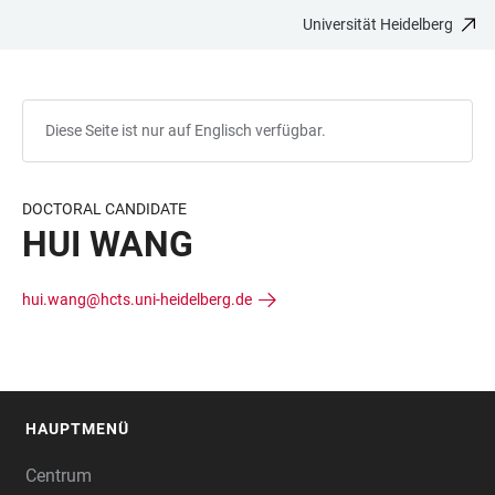
Universität Heidelberg
ZUM
HAUPTNAVIGATION
WEBSEITENSUCHE
LINKS
HAUPTINHALT
ÖFFNEN
ÖFFNEN
ZUR
BARRIEREFREIHEIT
Diese Seite ist nur auf Englisch verfügbar.
DOCTORAL CANDIDATE
HUI WANG
hui.wang@hcts.uni-heidelberg.de
HAUPTMENÜ
FOOTER
Centrum